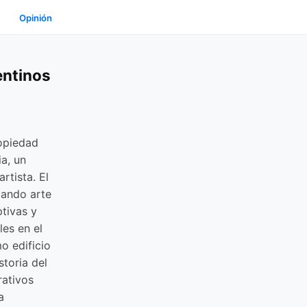
Opinión
entinos
ropiedad
ia, un
rtista. El
gando arte
tivas y
les en el
o edificio
storia del
rativos
a