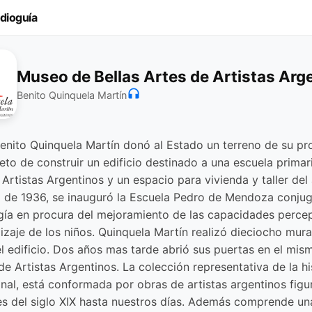
dioguía
Museo de Bellas Artes de Artistas Arg
headphones
Benito Quinquela Martín
enito Quinquela Martín donó al Estado un terreno de su p
eto de construir un edificio destinado a una escuela primar
rtistas Argentinos y un espacio para vivienda y taller del a
io de 1936, se inauguró la Escuela Pedro de Mendoza conju
ía en procura del mejoramiento de las capacidades percep
izaje de los niños. Quinquela Martín realizó dieciocho mura
el edificio. Dos años mas tarde abrió sus puertas en el mism
e Artistas Argentinos. La colección representativa de la hi
onal, está conformada por obras de artistas argentinos figu
es del siglo XIX hasta nuestros días. Además comprende un