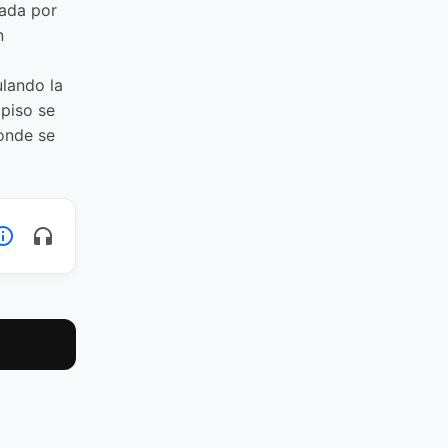
tada por
n
lando la
 piso se
onde se
_outline
headphones