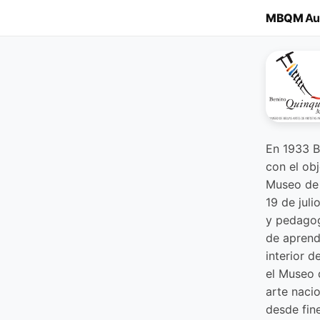
MBQM
Au
En 1933 B
con el obj
Museo de A
19 de jul
y pedagog
de aprend
interior d
el Museo d
arte naci
desde fin