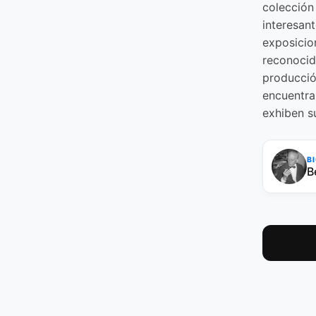
colección
interesant
exposicio
reconocid
producció
encuentra
exhiben s
B
B